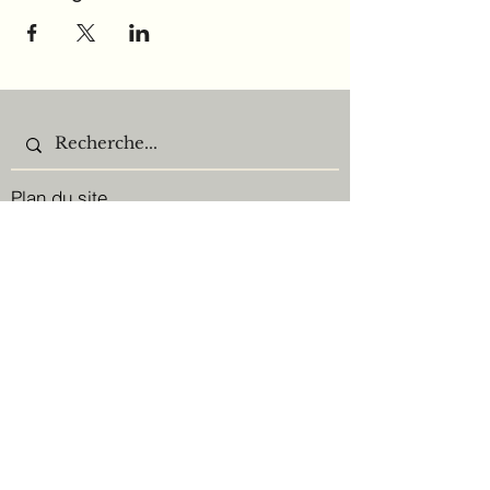
Plan du site
Mentions légales, politique de
confidentialité & CGV
Nos réseaux sociaux :
F.A.Q