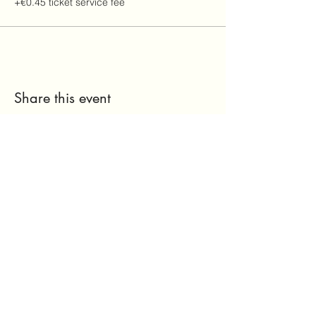
+€0.45 ticket service fee
Share this event
Plan du site
Mentions légales, politique de
confidentialité & CGV
Nos réseaux sociaux :