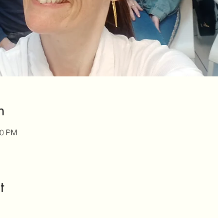
n
30 PM
t