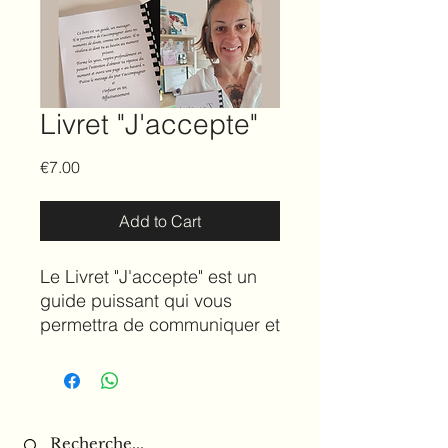
Livret "J'accepte"
Price
€7.00
Add to Cart
Le Livret "J'accepte" est un
guide puissant qui vous
permettra de communiquer et
de comprendre le message
de votre âme. Ce livre est
conçu pour vous aider à
accepter les défis et les
leçons de la vie, en vous